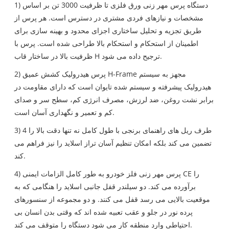
1) دستگاه پرس مهر زنی ورق فلزی تا ظرفیت 3000 تن بر اساس
مشخصات و نیازهای فردی مشتری در دسترس است. هر پرس از
طریق تجزیه و تحلیل ساختاری اجزای محدود و بهینه سازی برای
اطمینان از استحکام و استحکام بالا طراحی شده است. پرس با
ظرفیت بالا در ساختار قاب H ترجیح داده می شود.
2) پرس هیدرولیک کشش عمیق H-Frame مجهز به سیستم
هیدرولیک پیشرفته و سیستم شده تایوان است که دارای مقاومت در
برابر نشت روغن، ضد لرزش، مصرف انرژی کم، سطح سر و صدای
کم و تعمیر و نگهداری آسان است.
3) 4 طرف ریل های راهنمای برنجی با طول کامل نه تنها دقت بالا را
تضمین می کند بلکه امکان تنظیم آسان تراز اسلاید را نیز فراهم می
کند.
4) پرس مهر زنی فلز خودرو به طور کامل الزامات ایمنی CE را
برآورده می کند. دو سیلندر قفل جانبی اسلاید را هنگامی که به
موقعیت بالایی می رسد قفل می کنند. و دو مجموعه از سنسورهای
پرده نور در جلو و عقب تعبیه شده اند که وقتی بدن انسان بی
احتیاطی وارد منطقه کار می شود دستگاه را متوقف می کند.