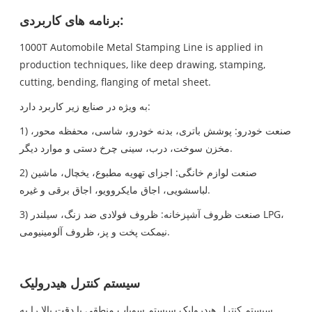
برنامه های کاربردی:
1000T Automobile Metal Stamping Line is applied in
production techniques, like deep drawing, stamping,
cutting, bending, flanging of metal sheet.
به ویژه در صنایع زیر کاربرد دارد:
1) صنعت خودرو: پوشش باتری، بدنه خودرو، شاسی، محفظه محور،
مخزن سوخت، درب، سینی چرخ دستی و موارد دیگر.
2) صنعت لوازم خانگی: اجزای تهویه مطبوع، یخچال، ماشین
لباسشویی، اجاق مایکروویو، اجاق برقی و غیره.
3) صنعت ظروف آشپزخانه: ظروف فولادی ضد زنگ، سیلندر LPG،
نیمکت پخت و پز، ظروف آلومینیومی.
سیستم کنترل هیدرولیک
سیستم کنترل هیدرولیک سیستم سوپاپ منطقی با دقت بالا را به