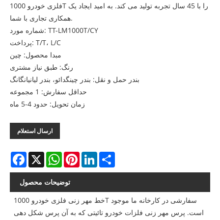
فلزی خودرو 1000T را با 45 سال تجربه تولید می کند. به امید ایجاد یک
همکاری تجاری با شما.
شماره مورد: TT-LM1000T/CY
پرداخت: T/T، L/C
مبدا محصول: چین
رنگ: طبق نیاز مشتری
بندر حمل و نقل: بندر چینگدائو، بندر لیانیانگانگ
حداقل سفارش: 1 مجموعه
زمان تحویل: حدود 4-5 ماه
ارسال استعلام
Facebook
X
WhatsApp
Pinterest
LinkedIn
Share
توضیحات محصول
خط مهر زنی فلزی خودرو 1000T سفارشی در کارخانه ما موجود
است. پرس مهر زنی فلزات خودرو تائیتی که به آن پرس شکل دهی