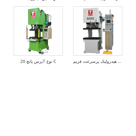
دستگاه پرس هیدرولیک پرسرعت فریم C
پرس پانچ 20T نوع C