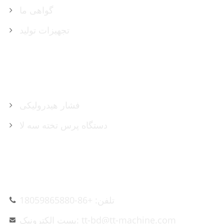
گواهی ما
تجهیزات تولید
محصولات
فشار هیدرولیکی
دستگاه پرس تخته سه لا
تماس با ما
تلفن: +86-18059865880
پست الکترونیک: tt-bd@tt-machine.com