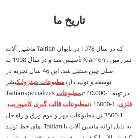
تاریخ ما
ماشین آلات Taitian که در سال 1978 در تایوان
تأسیس شد و در سال 1998 به Xiamen ، سرزمین
اصلی چین منتقل شد. این 46 سال تجربه در
توسعه و تولید دارد
مطبوعات هیدرولیک
بشر
Taitianspecializes در تهیه 1-40،000 تن
مطبوعات
فلزی
، 1-16000 تن
مطبوعات قالب گیری کامپوزیت
،
1-3500 تن مطبوعات مهر و موم ورق و راه حل
های خط تولید. Taitian به دلیل ارائه ماشین آلات با
کیفیت بالا ، با کیفیت ، مقرون به صرفه ، مقرون به