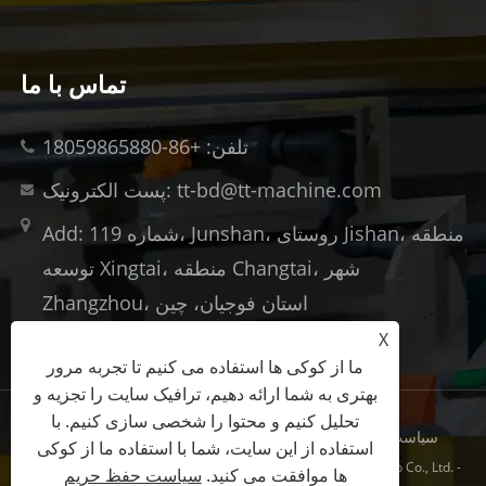
تماس با ما
تلفن: +86-18059865880
پست الکترونیک: tt-bd@tt-machine.com
Add: شماره 119، Junshan، روستای Jishan، منطقه
توسعه Xingtai، منطقه Changtai، شهر
Zhangzhou، استان فوجیان، چین
X
ما از کوکی ها استفاده می کنیم تا تجربه مرور
بهتری به شما ارائه دهیم، ترافیک سایت را تجزیه و
تحلیل کنیم و محتوا را شخصی سازی کنیم. با
سیاست حفظ حریم خصوصی
XML
RSS
Sitemap
Links
استفاده از این سایت، شما با استفاده ما از کوکی
Copyright © 2023 Xiamen Taitian Machinery Technology Group Co., Ltd. -
ها موافقت می کنید.
سیاست حفظ حریم