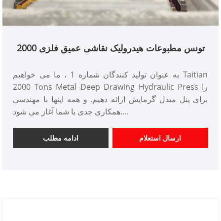
2000 تونس مطبوعات هیدرولیک نقاشی عمیق فلزی
به عنوان تولید کنندگان شماره 1 ، ما می خواهیم Taitian
2000 Tons Metal Deep Drawing Hydraulic Press را
برای پنل مبدل گرمایش ارائه دهیم. و همه اینها با مهندسی
همکاری جدی با شما آغاز می شود.
شماره شماره: TT-LM2000T/LS
پرداخت: T/T ، L/C
ارسال استعلام
ادامه مطلب
منشأ محصول: چین
رنگ: طبق نیاز مشتری
بندر حمل و نقل: Xiamen
حداقل سفارش: 1 مجموعه
زمان سرب: حدود 4 ماه
مؤلفه: plc-siemens mitsubishi