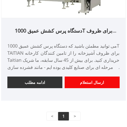
دستگاه پرس کشش عمیق 1000T برای ظروف
آشپزخانه
می توانید مطمئن باشید که دستگاه پرس کشش عمیق 1000T
TAITIAN برای ظروف آشپزخانه را از تامین کنندگان کارخانه
Taitian خریداری کنید. برای بیش از 45 سال سابقه، ما شریک
یک مرحله ای برای صنایع کلیدی بوده ایم - مانند فشرده سازی
کامپوزیت ها، مهر زنی فلزات، شکل دهی، پرس و آهنگری، و
همچنین تولید فولاد، آلومینیوم و سایر فلزات ساخته شده.
ارسال استعلام
ادامه مطلب
شماره مورد: TT-LM1000T/LS
پرداخت: T/T، L/C
مبدا محصول: چین
رنگ: طبق نیاز مشتری
<
1
>
بندر حمل و نقل: چینگدائو، شانگهای
حداقل سفارش: 1 مجموعه