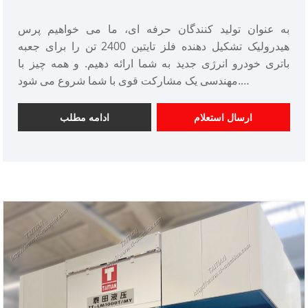
باتری خودروهای انرژی جدید
به عنوان تولید کنندگان حرفه ای، ما می خواهیم پرس
هیدرولیک تشکیل دهنده فلز تایتین 2400 تن را برای جعبه
باتری خودرو انرژی جدید به شما ارائه دهیم. و همه چیز با
مهندسی یک مشارکت قوی با شما شروع می شود.
شماره مورد: TT-LM2400T/LS
پرداخت: T/T، L/C
ارسال استعلام
ادامه مطلب
مبدا محصول: چین
رنگ: طبق نیاز مشتری
بندر حمل و نقل: چینگدائو، شانگهای
حداقل سفارش: 1 مجموعه
زمان تحویل: حدود 4 ماه