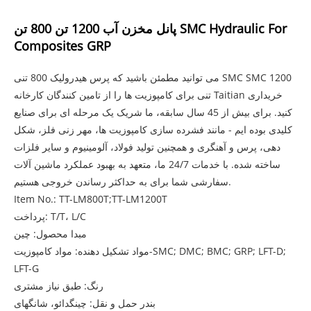
پانل مخزن آب 1200 تن 800 تن SMC Hydraulic For
Composites GRP
می توانید مطمئن باشید که پرس هیدرولیک 800 تنی SMC SMC 1200
تنی برای کامپوزیت ها را از تامین کنندگان کارخانه Taitian خریداری
کنید. برای بیش از 45 سال سابقه، ما شریک یک مرحله ای برای صنایع
کلیدی بوده ایم - مانند فشرده سازی کامپوزیت ها، مهر زنی فلز، شکل
دهی، پرس و آهنگری و همچنین تولید فولاد، آلومینیوم و سایر فلزات
ساخته شده. با خدمات 24/7 ما، متعهد به بهبود عملکرد ماشین آلات
سفارشی شما برای به حداکثر رساندن خروجی هستیم.
Item No.: TT-LM800T;TT-LM1200T
پرداخت: T/T، L/C
مبدا محصول: چین
مواد تشکیل دهنده: مواد کامپوزیت-SMC; DMC; BMC; GRP; LFT-D;
LFT-G
رنگ: طبق نیاز مشتری
بندر حمل و نقل: چینگدائو، شانگهای