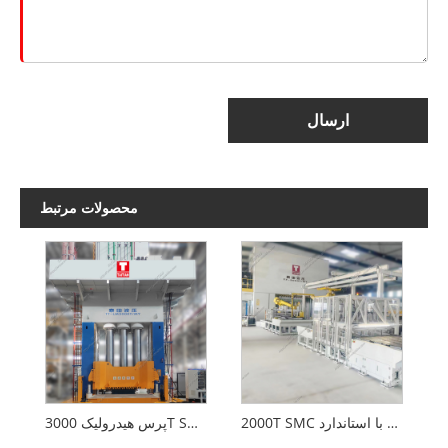
ارسال
محصولات مرتبط
2000T SMC تشکیل پرس هیدرولیک با استاندارد CE
پرس هیدرولیک 3000T SMC Forming For Auomotive