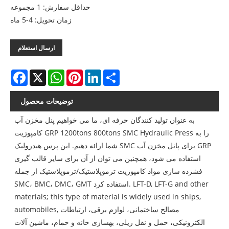
حداقل سفارش: 1 مجموعه
زمان تحویل: 4-5 ماه
ارسال استعلام
Facebook
X
WhatsApp
Pinterest
LinkedIn
Share
توضیحات محصول
به عنوان تولید کنندگان حرفه ای، ما می خواهیم پنل مخزن آب
کامپوزیت GRP 1200tons 800tons SMC Hydraulic Press را به
شما ارائه دهیم. این پرس هیدرولیک SMC برای پانل مخزن آب GRP
استفاده می شود، همچنین می توان از آن برای سایر قالب گیری
فشرده سازی مواد کامپوزیت ترموپلاستیک/ترموپلاستیک از جمله
LFT-D, LFT-G and other
SMC، BMC، DMC، GMT استفاده کرد.
materials; this type of material is widely used in ships,
مصالح ساختمانی، لوازم برقی، ارتباطات
automobiles,
الکترونیکی، حمل و نقل ریلی، بهسازی خانه و حمام، ماشین آلات