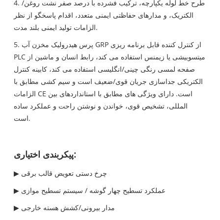
4. طرح خط لوله یکپارچه، ترکیب فشرده با درصد صفر نشت روغن/
الکتریک، و مدارهای حفاظتی ایمنی متعدد، اقدام پاسخگو از نظر
الزامات تولید ایمنی بلند مدت.
5. پرس هیدرولیک مخزن آب GRP از کنترل کننده قابل برنامه ریزی
PLC میتسوبیشی یا زیمنس استفاده می کند، رابط انسان و ماشین از
صفحه لمسی رنگی چینی/انگلیسی استفاده می کند، کابینه کنترل
الکتریکی جداسازی جریان قوی/ضعیف است و سیم کشی مطابق با
الزامات CE است. دارای ویژگی های مطابق با استانداردهای بین
المللی، تشخیص قوی، خواندن و نوشتن راحت و عملکرد ساده
است.
پیکربندی اختیاری:
▶ چرخ دستی تعویض قالب برقی
▶ عملکرد تسطیح چهار گوشه / سیستم تسطیح موازی
▶ مدار بیرونی/کشش هسته خارجی