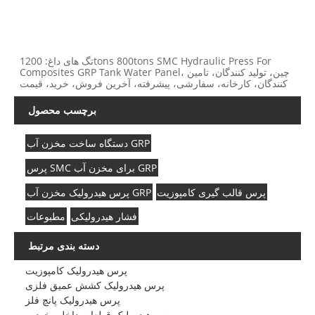
تگ های داغ: 1200tons 800tons SMC Hydraulic Press For
Composites GRP Tank Water Panel، چین، تولید کنندگان، تامین
کنندگان، کارخانه، سفارشی، پیشرفته، آخرین فروش، خرید، قیمت
برچسب محصول
دستگاه ساخت مخزن آب GRP
پرس SMC برای مخزن آب GRP
پرس قالب گیری کامپوزیت
پرس هیدرولیک مخزن آب GRP
فشار هیدرولیکی
مطبوعات
دسته بندی مرتبط
پرس هیدرولیک کامپوزیت
پرس هیدرولیک کشش عمیق فلزی
پرس هیدرولیک پانچ فلز
پرس هیدرولیک قطعات داخلی خودرو