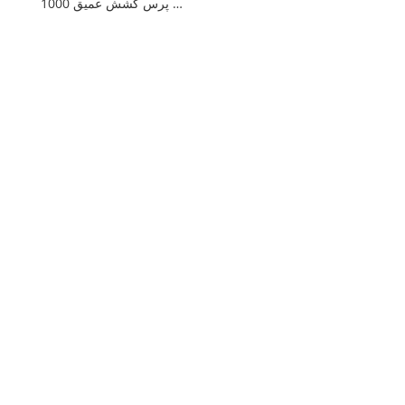
دستگاه پرس کشش عمیق 1000T برای ظروف آشپزخانه