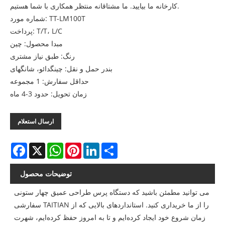
کارخانه ما بیایید. ما مشتاقانه منتظر همکاری با شما هستیم.
شماره مورد: TT-LM100T
پرداخت: T/T، L/C
مبدا محصول: چین
رنگ: طبق نیاز مشتری
بندر حمل و نقل: چینگدائو، شانگهای
حداقل سفارش: 1 مجموعه
زمان تحویل: حدود 3-4 ماه
ارسال استعلام
Facebook
X
WhatsApp
Pinterest
LinkedIn
Share
توضیحات محصول
می توانید مطمئن باشید که دستگاه پرس طراحی عمیق چهار ستونی
سفارشی TAITIAN را از ما خریداری کنید. استانداردهای بالایی که از
زمان شروع خود ایجاد کرده‌ایم و تا به امروز حفظ کرده‌ایم، شهرت