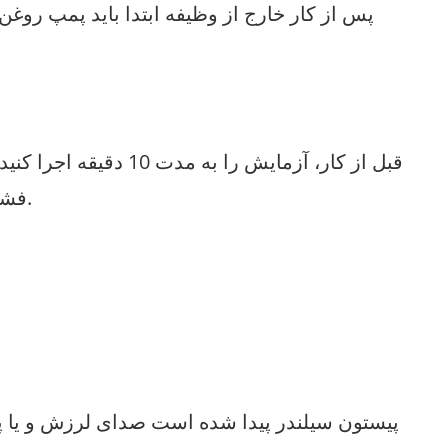
فشار طبیعی سیستم هیدرولیک را تأیید کنید، حرکت پرتو کار انعطاف پذیر، قبل از شروع کار دستگاه هیدرولیک.
5. پیستون سیلندر پیدا شده است صدای لرزش و یا پ