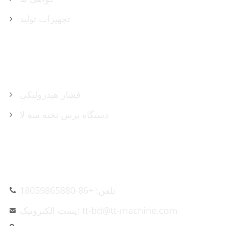
تجهیزات تولید
محصولات
فشار هیدرولیکی
دستگاه پرس تخته سه لا
تماس با ما
تلفن: +86-18059865880
پست الکترونیک: tt-bd@tt-machine.com