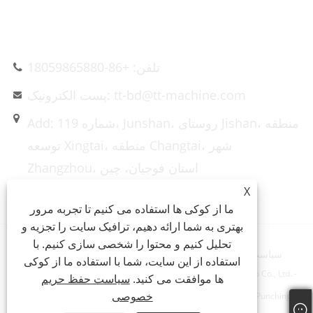
تماس با ما
تلفن: +86-18059865880
پست الکترونیک: tt-bd@tt-machine.com
Add: شماره 119، Junshan، روستای Jishan، منطقه
توسعه Xingtai، منطقه Changtai، شهر
Zhangzhou، استان فوجیان، چین
X
ما از کوکی ها استفاده می کنیم تا تجربه مرور
بهتری به شما ارائه دهیم، ترافیک سایت را تجزیه و
تحلیل کنیم و محتوا را شخصی سازی کنیم. با
سیاست حفظ حریم خصوصی
XML
RSS
Sitemap
Links
استفاده از این سایت، شما با استفاده ما از کوکی
Copyright © 2023 Xiamen Taitian Machinery Technology Group Co., Ltd. -
ها موافقت می کنید.
سیاست حفظ حریم
خصوصی
Hydraulic Forging Press, Composites Hydraulic Press, Metal Punching