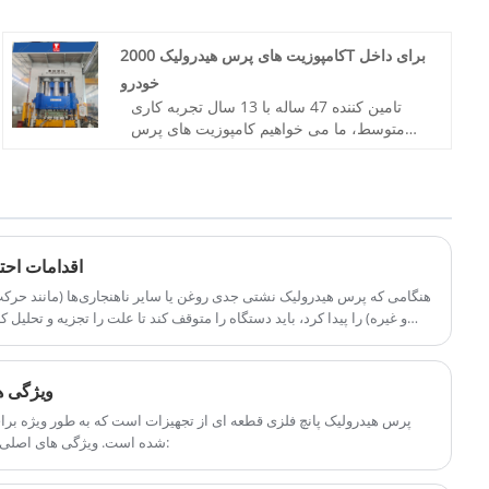
ارائه دهیم. و همه اینها با مهندسی همکاری جدی
با شما آغاز می شود.
شماره شماره: TT-LM2000T/LS
کامپوزیت های پرس هیدرولیک 2000T برای داخل
پرداخت: T/T ، L/C
خودرو
منشأ محصول: چین
تامین کننده 47 ساله با 13 سال تجربه کاری
رنگ: طبق نیاز مشتری
متوسط، ما می خواهیم کامپوزیت های پرس
بندر حمل و نقل: Xiamen
هیدرولیک 2000T را برای داخل خودرو با
حداقل سفارش: 1 مجموعه
استاندارد CE به شما ارائه دهیم. Xiamen
زمان سرب: حدود 4 ماه
Taitian Machinery Manufacture Co., Ltd
مؤلفه: plc-siemens mitsubishi
دارای مشتریان بازار داخلی و خارج از کشور
Hmi-Siemens & Weinview
است.
شماره کالا: TT-LM2500T
اقدامات احت
پرداخت: T/T، L/C
هنگامی که پرس هیدرولیک نشتی جدی روغن یا سایر ناهنجاری‌ها (مانند حرک
مبدا محصول: چین
و غیره) را پیدا کرد، باید دستگاه را متوقف کند تا علت را تجزیه و تحلیل کن
رنگ: طبق نیاز مشتری
بندر حمل و نقل: Xiamen
حداقل سفارش: 1 مجموعه
ویژگی ه
زمان تحویل: 3-4 ماه
پرس هیدرولیک پانچ فلزی قطعه ای از تجهیزات است که به طور ویژه ب
شده است. ویژگی های اصلی آن را می توان به شرح زیر خلاصه کرد: