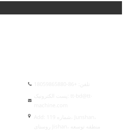
تماس با ما
تلفن: +86-18059865880
پست الکترونیک: tt-bd@tt-
machine.com
Add: شماره 119، Junshan،
روستای Jishan، منطقه توسعه