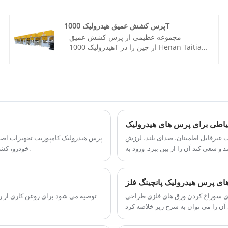
برای صنایع کلیدی بوده ایم!
شماره مورد: TT-LM100T
پرداخت: T/T، L/C
پرس کشش عمیق هیدرولیک 1000T
مبدا محصول: چین
مجموعه عظیمی از پرس کشش عمیق
رنگ: طبق نیاز مشتری
هیدرولیک 1000T از چین را در Henan Taitian
بندر حمل و نقل: چینگدائو، شانگهای
Heavy Industry Machinery Manufacture
حداقل سفارش: 1 مجموعه
Co.,Ltd پیدا کنید. ارائه خدمات حرفه ای 7*24
زمان تحویل: حدود 3-4 ماه
ساعته و قیمت مناسب، مشتاقانه برای همکاری.
شماره مورد: TT-LM1000T
پرداخت: T/T، L/C
مبدا محصول: چین
رنگ: طبق نیاز مشتری
یاطی برای پرس های هیدرولیک
بندر حمل و نقل: چینگدائو، شانگهای
ت غیرقابل اطمینان، صدای بلند، لرزش
پرس هیدرولیک کامپوزیت تجهیزات اصلی 
حداقل سفارش: 1 مجموعه
د و سعی کند آن را از بین ببرد. ورود به
خودرو، کشتی سازی و سایر صنایع با کارایی بالا، دقت و عملکرد پایدار استفاده می شود.
زمان تحویل: حدود 4 ماه
تولید در هنگام بیماری مجاز نیست:
ای پرس هیدرولیک پانچینگ فلز
رای سوراخ کردن ورق های فلزی طراحی