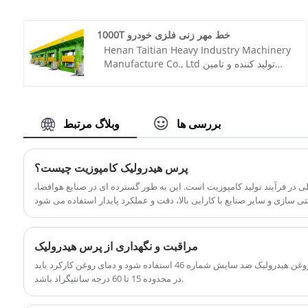
Hydraulic Technolohy Co. ، Ltd.
شماره شماره: TT-LM1200T/CY
پرداخت: T/T ، L/C
1000T خط مهر زنی فلزی خودرو
منشأ محصول: چین
Henan Taitian Heavy Industry Machinery
بندر حمل و نقل: چینگدائو ، شانگهای
Manufacture Co., Ltd تولید کننده و تامین
سفارش من: 1
کننده چین است که به طور عمده خط مهر زنی
زمان سرب: 4-5 ماه
فلزی خودرو 1000T را با 45 سال تجربه تولید
می کند. به امید ایجاد یک همکاری تجاری با شما.
شماره مورد: TT-LM1000T/CY
بررسی ها
وبلاگ مرتبط
پرداخت: T/T، L/C
مبدا محصول: چین
رنگ: طبق نیاز مشتری
پرس هیدرولیک کامپوزیت چیست؟
بندر حمل و نقل: بندر چینگدائو، بندر لیانیانگانگ
در فرآیند تولید کامپوزیت است. این به طور گسترده ای در صنایع هوافضا،
حداقل سفارش: 1 مجموعه
زمان تحویل: حدود 4-5 ماه
مراقبت و نگهداری از پرس هیدرولیک
توصیه می شود برای روغن کاری از روغن هیدرولیک ضد سایش شماره 46 استفاده شود و دمای روغن کارکرد باید
در محدوده 15 تا 60 درجه سانتیگراد باشد.