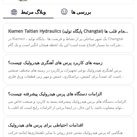
پرداخت: T/T ، L/C
بیایید. ما مشتاقانه منتظر همکاری با شما هستیم.
منشأ محصول: چین
شماره کالا: TT-LM2500T
بررسی ها
وبلاگ مرتبط
رنگ: طبق نیاز مشتری
پرداخت: T/T، L/C
بندر حمل و نقل: چینگدائو ، شانگهای
مبدا محصول: چین
حداقل سفارش: 1 مجموعه
رنگ: طبق نیاز مشتری
Xiamen Taitian Hydraulics (پایگاه تولید Changtai) مراسم افتتاحیه و تیم سازی: یک نقطه شروع جدید ، انسجام قلب ها
زمان سرب: 4 ماه
بندر حمل و نقل: چینگدائو، شانگهای
در Xiamen ، یک شهر ساحلی پر از نشاط و فرصت ها ، پایگاه تولید Changtai
حداقل سفارش: 1 مجموعه
شرکت ما بسیار افتتاح شده است! این یک لحظه هیجان انگیز است و یک گام
زمان تحویل: 4-5 ماه
محکم به سمت رویای ما نشان می دهد.
زمینه های کاربرد پرس های آهنگری هیدرولیک چیست؟
پرس آهنگری هیدرولیک نوعی تجهیزات پرکاربرد در زمینه های مختلف صنعتی
است که عمدتاً برای کشش، تراشکاری، خمش و مهر زنی قطعات ورق فلزی
استفاده می شود.
الزامات دستگاه های پرس هیدرولیک پیشرفته چیست؟
الزامات دستگاه های پرس هیدرولیک پیشرفته بسته به کاربرد و صنعت خاص می
تواند متفاوت باشد. با این حال، در اینجا برخی از الزامات رایج است که اغلب با
ماشین های پرس هیدرولیک پیشرفته مرتبط است
اقدامات احتیاطی برای پرس های هیدرولیک
هنگامی که پرس هیدرولیک نشتی جدی روغن یا سایر ناهنجاری‌ها (مانند حرکت