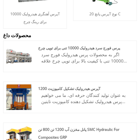
پرس پانچ 20T نوع C
پرس آهنگری هیدرولیک 10000T
برای رینگ چرخ
محصولات داغ
پرس فورج سرد هیدرولیک 10000 تنی برای توپی چرخ
اگر به محصولات پرس هیدرولیک فورج سرد
10000 تنی با کیفیت بالا برای توپی چرخ علاقه
دارید، لطفا با ما تماس بگیرید. پرس های
هیدرولیک Taitian به صورت سفارشی ساخته
شده اند تا دقت فوق العاده و عملکرد قابل اعتماد
را برای طیف گسترده ای از کاربردها ارائه دهند.
پرس هیدرولیک تشکیل کامپوزیت 1200T
شماره مورد: TT-LM10000T
به عنوان تولید کنندگان حرفه ای، ما می خواهیم
پرداخت: T/T، L/C
پرس هیدرولیک تشکیل دهنده کامپوزیت تایتین
مبدا محصول: چین
1200T با استاندارد CE را به شما ارائه دهیم.
رنگ: طبق نیاز مشتری
Henan Taitian Heavy Industry Machinery
بندر حمل و نقل: چینگدائو، شانگهای
Manufacture Co., Ltd دارای مشتریان بازار
حداقل سفارش: 1 مجموعه
داخلی و خارج از کشور است.
زمان تحویل: حدود 8 ماه
پانل مخزن آب 1200 تن 800 تن SMC Hydraulic For
شماره کالا: TT-LM1200T
Composites GRP
پرداخت: T/T، L/C