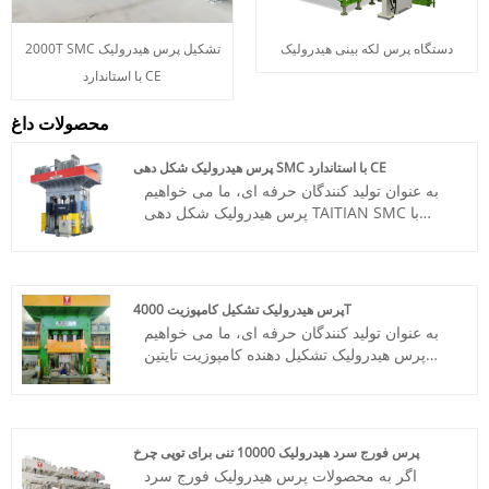
دستگاه پرس لکه بینی هیدرولیک
2000T SMC تشکیل پرس هیدرولیک
با استاندارد CE
محصولات داغ
پرس هیدرولیک شکل دهی SMC با استاندارد CE
به عنوان تولید کنندگان حرفه ای، ما می خواهیم
پرس هیدرولیک شکل دهی TAITIAN SMC با
استاندارد CE را به شما ارائه دهیم. Henan
Taitian Heavy Industry Machinery
Manufacture Co., Ltd دارای مشتریان بازار
داخلی و خارج از کشور است.
پرس هیدرولیک تشکیل کامپوزیت 4000T
شماره کالا: TT-LM4000T
به عنوان تولید کنندگان حرفه ای، ما می خواهیم
پرداخت: T/T، L/C
پرس هیدرولیک تشکیل دهنده کامپوزیت تایتین
مبدا محصول: چین
4000T با استاندارد CE را به شما ارائه دهیم.
رنگ: طبق نیاز مشتری
Henan Taitian Heavy Industry Machinery
بندر حمل و نقل: چینگدائو، شانگهای
Manufacture Co., Ltd دارای مشتریان بازار
حداقل سفارش: 1 مجموعه
داخلی و خارج از کشور است.
زمان تحویل: 4-5 ماه
پرس فورج سرد هیدرولیک 10000 تنی برای توپی چرخ
شماره کالا: TT-LM2500T
اگر به محصولات پرس هیدرولیک فورج سرد
پرداخت: T/T، L/C