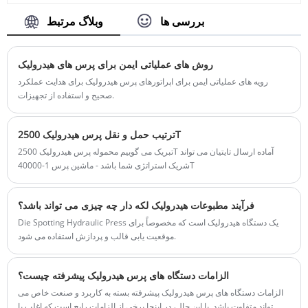
Energy Vehicle که از کیفیت بالایی مستقیم با
بندر حمل و نقل: چینگدائو، شانگهای
زمان سرب: 4 ماه
قیمت پایین برخوردار است ، بخرید. و به دلیل
بررسی ها
وبلاگ مرتبط
حداقل سفارش: 1 مجموعه
مزایای آشکار آنها از نظر کیفیت محصول و زمان
زمان تحویل: 4-5 ماه
تحویل ، اعتماد مشتریان را در بسیاری از کشورها
در داخل و خارج از کشور به دست آورده است.
روش های عملیاتی ایمن برای پرس های هیدرولیک
شماره شماره: TT-LM2000T
رویه های عملیاتی ایمن برای اپراتورهای پرس هیدرولیک برای هدایت عملکرد
پرداخت: T/T ، L/C
صحیح و استفاده از تجهیزات.
منشأ محصول: چین
رنگ: طبق نیاز مشتری
بندر حمل و نقل: چینگدائو ، شانگهای
ترتیب حمل و نقل پرس هیدرولیک 2500T
حداقل سفارش: 1 مجموعه
تبریک می گوییم محموله پرس هیدرولیک 2500T آماده ارسال تایتیان می تواند
زمان سرب: 4 ماه
شریک استراتژی شما باشد - ماشین پرس 1-40000T
فرآیند مطبوعات هیدرولیک لکه دار چه چیزی می تواند باشد؟
Die Spotting Hydraulic Press یک دستگاه هیدرولیک است که مخصوصاً برای
موقعیت یابی قالب و پردازش استفاده می شود.
الزامات دستگاه های پرس هیدرولیک پیشرفته چیست؟
الزامات دستگاه های پرس هیدرولیک پیشرفته بسته به کاربرد و صنعت خاص می
تواند متفاوت باشد. با این حال، در اینجا برخی از الزامات رایج است که اغلب با