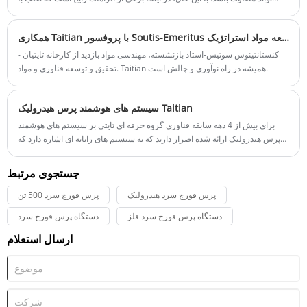
ماشین های پرس هیدرولیک پیشرفته مرتبط است
همکاری Taitian با پروفسور Soutis-Emeritus در توسعه مواد استراتژیک
کنستانتینوس سوتیس-استاد بازنشسته، مهندسی مواد بازدید از کارخانه تایتیان -
تحقیق و توسعه فناوری و مواد. Taitian همیشه در راه نوآوری و چالش است.
سیستم های هوشمند پرس هیدرولیک Taitian
برای بیش از 4 دهه سابقه فناوری گروه حرفه ای تایتی بر سیستم های هوشمند
پرس هیدرولیک ارائه شده اصرار دارند که به سیستم های رایانه ای اشاره دارد که
برای ارائه کمک در عملکرد پرس های هیدرولیک طراحی شده اند. این سیستم ها از
فناوری های پیشرفته ای مانند هوش مصنوعی، حسگرها و اتوماسیون استفاده می
جستجوی مرتبط
کنند تا اطمینان حاصل شود که پرس های هیدرولیک به طور کارآمد و ایمن کار می
کنند.
پرس فورج سرد هیدرولیک
پرس فورج سرد 500 تن
دستگاه پرس فورج سرد فلز
دستگاه پرس فورج سرد
ارسال استعلام