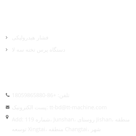
محصولات
فشار هیدرولیکی
دستگاه پرس تخته سه لا
تماس با ما
تلفن: +86-18059865880
پست الکترونیک: tt-bd@tt-machine.com
Add: شماره 119، Junshan، روستای Jishan، منطقه
توسعه Xingtai، منطقه Changtai، شهر