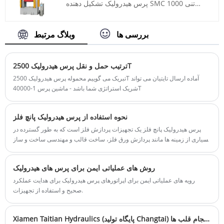
پرس هیدرولیک تشکیل دهنده SMC 1000 تنی
رنگ: طبق نیاز مشتری
تایتین را به شما ارائه دهیم. از سال 1978، این
بندر حمل و نقل: چینگدائو، شانگهای
شرکت همیشه به فلسفه کسب و کار کیفیت اول،
حداقل سفارش: 1 مجموعه
مشتری اول، خدمات با کیفیت بالا و مدیریت
بررسی ها
وبلاگ مرتبط
زمان تحویل: حدود 4 ماه
صادقانه پایبند بوده و تمام جزئیات محصول را با
روحیه مهارت انجام داده است تا به خوبی به هر
مشتری خدمات رسانی کند.
ترتیب حمل و نقل پرس هیدرولیک 2500T
شماره مورد: TT-LM1000T
تبریک می گوییم محموله پرس هیدرولیک 2500T آماده ارسال تایتیان می تواند
پرداخت: T/T، L/C
شریک استراتژی شما باشد - ماشین پرس 1-40000T
مبدا محصول: چین
رنگ: طبق نیاز مشتری
بندر حمل و نقل: بندر چینگدائو، بندر لیانیانگانگ
نحوه استفاده از پرس هیدرولیک پانچ فلز
حداقل سفارش: 1 مجموعه
پرس هیدرولیک پانچ فلز یک تجهیزات پردازش فلز است که به طور گسترده در
زمان تحویل: 4-5 ماه
بسیاری از زمینه ها مانند پردازش ورق فلز، ساخت قالب و مهندسی ساخت و ساز
استفاده می شود. مراحل استفاده از آن به شرح زیر است:
روش های عملیاتی ایمن برای پرس های هیدرولیک
رویه های عملیاتی ایمن برای اپراتورهای پرس هیدرولیک برای هدایت عملکرد
صحیح و استفاده از تجهیزات.
Xiamen Taitian Hydraulics (پایگاه تولید Changtai) مراسم افتتاحیه و تیم سازی: یک نقطه شروع جدید ، انسجام قلب ها