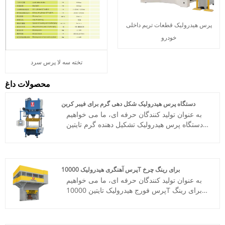
پرس هیدرولیک قطعات تریم داخلی
خودرو
تخته سه لا پرس سرد
محصولات داغ
دستگاه پرس هیدرولیک شکل دهی گرم برای فیبر کربن
به عنوان تولید کنندگان حرفه ای، ما می خواهیم
دستگاه پرس هیدرولیک تشکیل دهنده گرم تایتین
برای فیبر کربن را با کیفیت بالا به شما ارائه دهیم.
آمریکای شمالی، اروپا و منطقه آسیا-اقیانوسیه
منطقه اصلی بازاریابی صادراتی ما است.
شماره مورد: TT-LM100T
پرس آهنگری هیدرولیک 10000T برای رینگ چرخ
پرداخت: T/T، L/C
به عنوان تولید کنندگان حرفه ای، ما می خواهیم
مبدا محصول: چین
پرس فورج هیدرولیک تایتین 10000T را برای رینگ
رنگ: طبق نیاز مشتری
چرخ به شما ارائه دهیم. بنابراین، ما می خواهیم از
بندر حمل و نقل: چینگدائو، شانگهای
این فرصت برای ایجاد روابط تجاری با شما
حداقل سفارش: 1 مجموعه
استفاده کنیم.
زمان تحویل: حدود 3-4 ماه