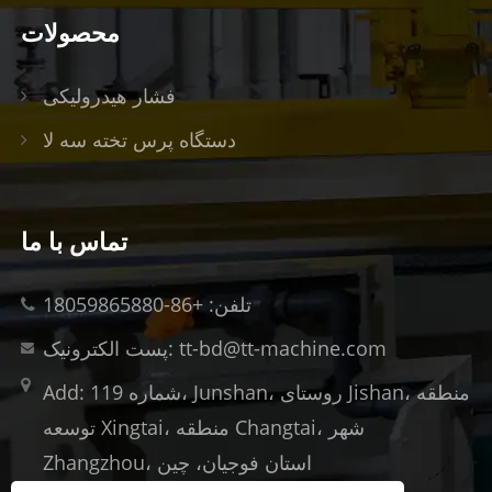
محصولات
فشار هیدرولیکی
دستگاه پرس تخته سه لا
تماس با ما
تلفن: +86-18059865880
پست الکترونیک: tt-bd@tt-machine.com
Add: شماره 119، Junshan، روستای Jishan، منطقه
توسعه Xingtai، منطقه Changtai، شهر
Zhangzhou، استان فوجیان، چین