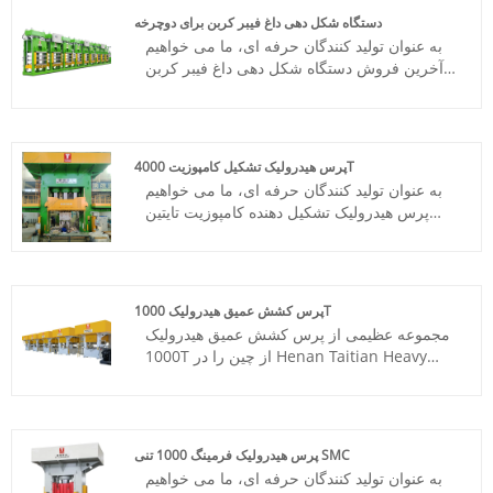
شماره مورد: TT-LM10000T
دستگاه شکل دهی داغ فیبر کربن برای دوچرخه
پرداخت: T/T، L/C
به عنوان تولید کنندگان حرفه ای، ما می خواهیم
مبدا محصول: چین
آخرین فروش دستگاه شکل دهی داغ فیبر کربن
رنگ: طبق نیاز مشتری
تایتین برای دوچرخه را به شما ارائه دهیم. برای
بندر حمل و نقل: چینگدائو، شانگهای
بیش از 40 سال، ما یک شریک یک مرحله ای
حداقل سفارش: 1 مجموعه
برای صنایع کلیدی بوده ایم!
زمان تحویل: حدود 8 ماه
شماره مورد: TT-LM100T
پرس هیدرولیک تشکیل کامپوزیت 4000T
پرداخت: T/T، L/C
به عنوان تولید کنندگان حرفه ای، ما می خواهیم
مبدا محصول: چین
پرس هیدرولیک تشکیل دهنده کامپوزیت تایتین
رنگ: طبق نیاز مشتری
4000T با استاندارد CE را به شما ارائه دهیم.
بندر حمل و نقل: چینگدائو، شانگهای
Henan Taitian Heavy Industry Machinery
حداقل سفارش: 1 مجموعه
Manufacture Co., Ltd دارای مشتریان بازار
زمان تحویل: حدود 3-4 ماه
داخلی و خارج از کشور است.
پرس کشش عمیق هیدرولیک 1000T
شماره کالا: TT-LM2500T
مجموعه عظیمی از پرس کشش عمیق هیدرولیک
پرداخت: T/T، L/C
1000T از چین را در Henan Taitian Heavy
مبدا محصول: چین
Industry Machinery Manufacture Co.,Ltd
رنگ: طبق نیاز مشتری
پیدا کنید. ارائه خدمات حرفه ای 7*24 ساعته و
بندر حمل و نقل: چینگدائو، شانگهای
قیمت مناسب، مشتاقانه برای همکاری.
حداقل سفارش: 1 مجموعه
شماره مورد: TT-LM1000T
زمان تحویل: 4-5 ماه
پرس هیدرولیک فرمینگ 1000 تنی SMC
پرداخت: T/T، L/C
به عنوان تولید کنندگان حرفه ای، ما می خواهیم
مبدا محصول: چین