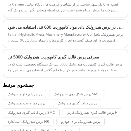
در Xiamen ، یک شهر ساحلی پر از نشاط و فرصت ها ، پایگاه تولید Changtai
شرکت ما بسیار افتتاح شده است! این یک لحظه هیجان انگیز است و یک گام
محکم به سمت رویای ما نشان می دهد.
چه مدلی در پرس هیدرولیک دای مواد کامپوزیت 630 تنی استفاده می شود
Taitian Hydraulic Press Machinery Maunfacturer Co., Ltd. پرس هیدرولیک
کامپوزیت دارای طیف گسترده ای از کاربردها و راندمان پردازش بالا است. از
قالب های مختلف قطعه کار برای پردازش و شکل دادن به ترتیب آنها استفاده می
شود.
معرفی پرس قالب گیری کامپوزیت هیدرولیک 5000 تن
پرس قالب گیری کامپوزیت هیدرولیک 5000 تنی یک دستگاه تخصصی است که در
ساخت مواد کامپوزیت مانند فیبر کربن یا فایبرگلاس استفاده می شود. این نوع
پرس از فشار هیدرولیک برای تشکیل و شکل دادن مواد کامپوزیتی به محصولات و
اجزای مختلف استفاده می کند.
جستجوی مرتبط
پرس شکل دهی هیدرولیک SMC
پرس پانچ فلز هیدرولیک
پرس قالب گیری هیدرولیک
پرس فورج سرد هیدرولیک
پرس قالب گیری هیدرولیک فریم H
پرس قالب گیری هیدرولیک SMC
پرس هیدرولیک برای خودرو
پرس هیدرولیک استاندارد NR
پرس هیدرولیک برای قالب گیری قطعات داخلی